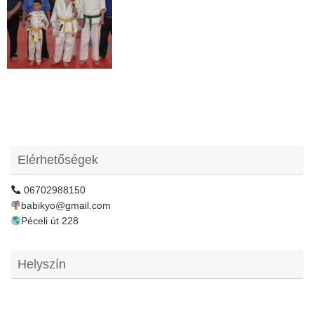
Elérhetőségek
06702988150
babikyo@gmail.com
Péceli út 228
Helyszín