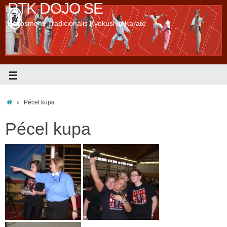
RTK DOJO SE
Rákosmenti Tradicionális Kyokushin Karate
Pécel kupa
Pécel kupa