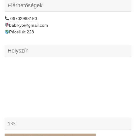
Elérhetőségek
06702988150
babikyo@gmail.com
Péceli út 228
Helyszín
1%