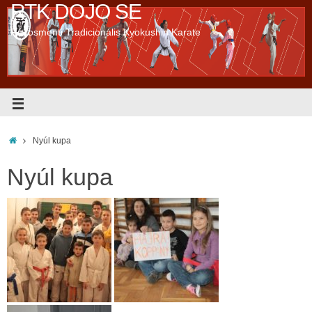
RTK DOJO SE
Rákosmenti Tradicionális Kyokushin Karate
Nyúl kupa
Nyúl kupa